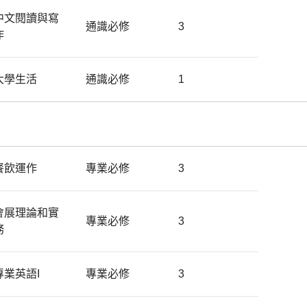
中文閱讀與寫
通識必修
3
作
大學生活
通識必修
1
餐飲運作
專業必修
3
會展理論和實
專業必修
3
務
專業英語I
專業必修
3