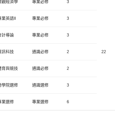
微觀經濟學
專業必修
3
專業英語II
專業必修
3
會計導論
專業必修
3
資訊科技
通識必修
2
22
體育與競技
通識必修
2
跨學院選修
通識選修
3
專業選修
專業選修
6