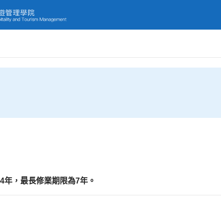
4
年
，最長修業期限為
7
年。