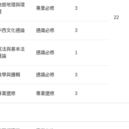
旅遊地理與環
專業必修
3
境
22
中西文化通論
通識必修
3
憲法與基本法
通識必修
1
概論
數學與邏輯
通識必修
3
專業選修
專業選修
3