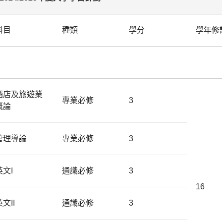
科目
種類
學分
學年修
酒店及旅遊業
專業必修
3
概論
管理導論
專業必修
3
英文I
通識必修
3
16
文II
通識必修
3