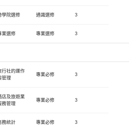
跨學院選修
通識選修
3
專業選修
專業選修
3
旅行社的運作
專業必修
3
與管理
酒店及旅遊業
專業必修
3
服務管理
商務統計
專業必修
3