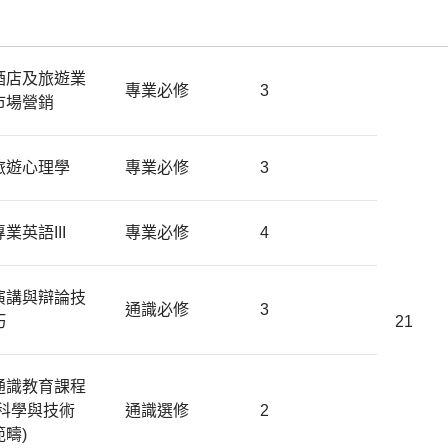
酒店及旅遊業
專業必修
3
市場營銷
旅遊心理學
專業必修
3
專業英語III
專業必修
4
演講與辯論技
通識必修
3
巧
21
通識教育課程
(科學與技術
通識選修
2
範疇)