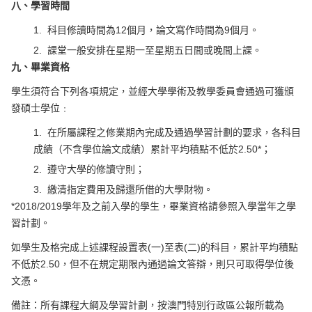
八、學習時間
1.
科目修讀時間為
12
個月，論文寫作時間為
9
個月。
2.
課堂一般安排在星期一至星期五日間或晚間上課。
九、畢業資格
學生須符合下列各項規定，並經大學學術及教學委員會通過可獲頒
發碩士學位﹕
1.
在所屬課程之修業期內完成及通過學習計劃的要求，各科目
成績（不含學位論文成績）累計平均積點不低於
2.50*
；
2.
遵守大學的修讀守則；
3.
繳清指定費用及歸還所借的大學財物。
*2018/2019
學年及之前入學的學生，畢業資格請參照入學當年之學
習計劃。
如學生及格完成上述課程設置表
(
一
)
至表
(
二
)
的科目，累計平均積點
不低於
2.50
，但不在規定期限內通過論文答辯，則只可取得學位後
文憑。
備註：所有課程大綱及學習計劃，按澳門特別行政區公報所載為