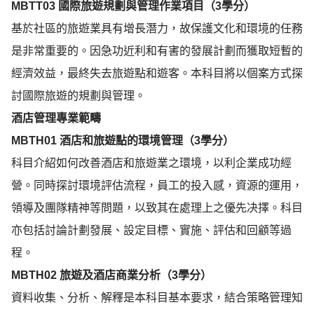
MBTT03
國際旅遊規劃與管理作業項目（
3
學分）
基於社區的旅遊業具有增長潛力，故保護文化和環境的任務
是非常重要的。因急功近利和有害的發展計劃而獲取短暫的
經濟效益，最終失去旅遊點和遊客。本科目將以個案方式探
討國際旅遊的規劃與管理。
酒店管理專業範疇
MBTH01
酒店和旅遊點的環境管理（
3
學分）
科目介紹如何改善酒店和旅遊業之環境，以利企業成功經
營。同時探討環境評估流程，員工的投入感，資源的運用，
領導及團隊精神等問題，以致其在處理上之優先决擇。科目
亦包括討論計劃發展、設定目標、實施、評估和回顧等過
程。
MBTH02
旅遊及酒店商業分析（
3
學分）
資料收集、分析、解釋是本科目基本要求，結合策略管理知