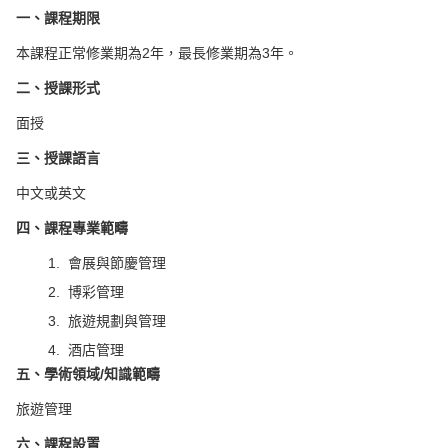
一、課程期限
本課程正常修業期為
2
年，最長修業期為
3
年。
二、授課形式
面授
三、授課語言
中文或英文
四、課程專業範疇
1.
會展與節慶管理
2.
博彩管理
3.
旅遊規劃與管理
4.
酒店管理
五、學術領域
/
知識範疇
旅遊管理
六、課程設置