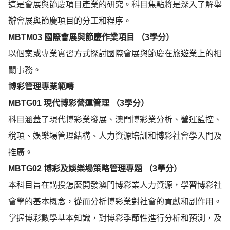
這是會展與節慶項目產業的研究。科目焦點將是深入了解舉
辦會展與節慶項目的分工和程序。
MBTM03
國際會展與節慶作業項目 （
3
學分）
以個案或專業實習方式探討國際會展與節慶在旅遊業上的相
關事務。
博彩管理專業範疇
MBTG01
現代博彩營運管理 （
3
學分）
科目涵蓋了現代博彩業發展、澳門博彩業分析、營運監控、
稅項、娛樂場管理結構、人力資源培訓和博彩社會學入門及
推廣。
MBTG02
博彩及娛樂場策略管理專題 （
3
學分）
本科目旨在講授怎麼開發澳門博彩業人力資源，學習博彩社
會學的基本概念，從而分析博彩業對社會的貢獻和副作用。
掌握博彩數學基本知識，對博彩季節性進行分析和預測，及