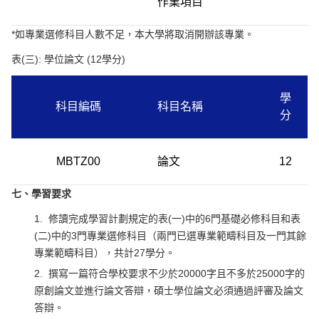
作業項目
*
如專業選修科目人數不足，本大學將取消開辦該專業。
表
(
三
):
學位論文
(12
學分
)
學
科目編碼
科目名稱
分
MBTZ00
論文
12
七、學習要求
1.
修讀完成學習計劃規定的表
(
一
)
中的
6
門基礎必修科目和表
(
二
)
中的
3
門專業選修科目（兩門已選專業範疇科目及一門其餘
專業範疇科目），共計
27
學分。
2.
撰寫一篇符合學校要求不少於
20000
字且不多於
25000
字的
原創論文並進行論文答辯，碩士學位論文必須通過評審及論文
答辯。