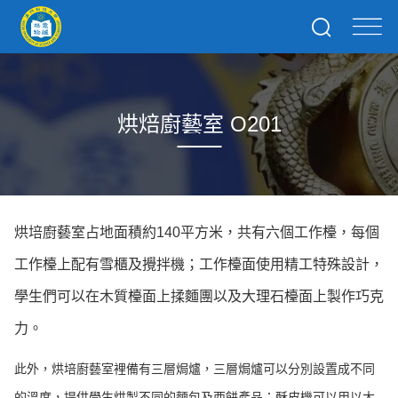
烘焙廚藝室 O201
烘培廚藝室占地面積約140平方米，共有六個工作檯，每個
工作檯上配有雪櫃及攪拌機；工作檯面使用精工特殊設計，
學生們可以在木質檯面上揉麵團以及大理石檯面上製作巧克
力。
此外，烘培廚藝室裡備有三層焗爐，三層焗爐可以分別設置成不同
的溫度，提供學生烘製不同的麵包及西餅產品；酥皮機可以用以大