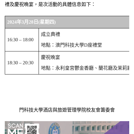
禮及慶祝晚宴，
是次活動的具體信息如下：
2024
年
3
月
28
日
(
星期四
)
成立典禮
16:30 – 18:00
地點：澳門科技大學
D
座禮堂
慶祝晚宴
18:30 – 20:30
地點：永利皇宮鬱金香廳、蘭花廳及茉莉廳
門科技大學
酒店與旅遊管理學院校友會籌委會