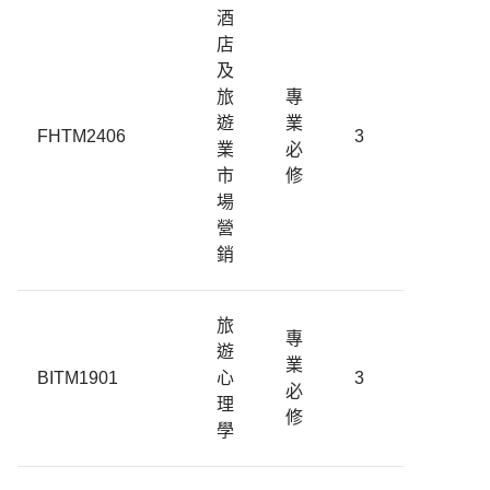
酒
店
及
旅
專
遊
業
FHTM2406
3
業
必
市
修
場
營
銷
旅
專
遊
業
BITM1901
心
3
必
理
修
學