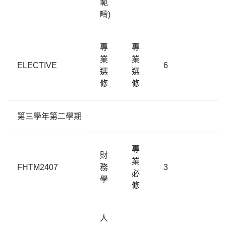
範
疇)
專
專
業
業
ELECTIVE
6
選
選
修
修
第三學年第二學期
專
財
業
FHTM2407
務
3
必
學
修
人