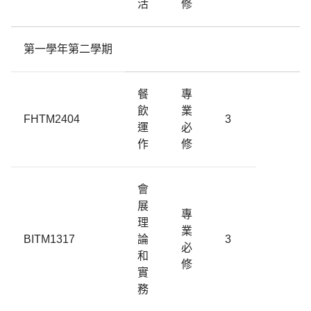
活
修
第一學年第二學期
餐
專
飲
業
FHTM2404
3
運
必
作
修
會
展
專
理
業
BITM1317
論
3
必
和
修
實
務