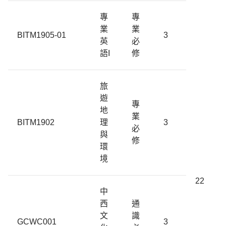
專
專
業
業
BITM1905-01
3
英
必
語I
修
旅
遊
專
地
業
BITM1902
理
3
必
與
修
環
境
22
中
西
通
文
識
GCWC001
3