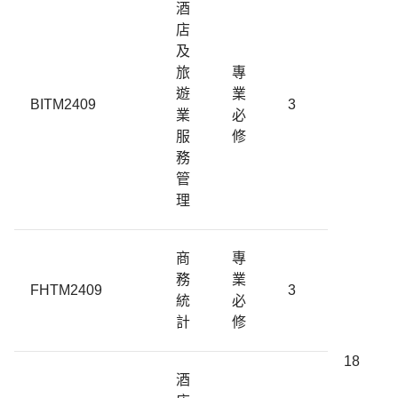
酒
店
及
旅
專
遊
業
BITM2409
3
業
必
服
修
務
管
理
商
專
務
業
FHTM2409
3
統
必
計
修
18
酒