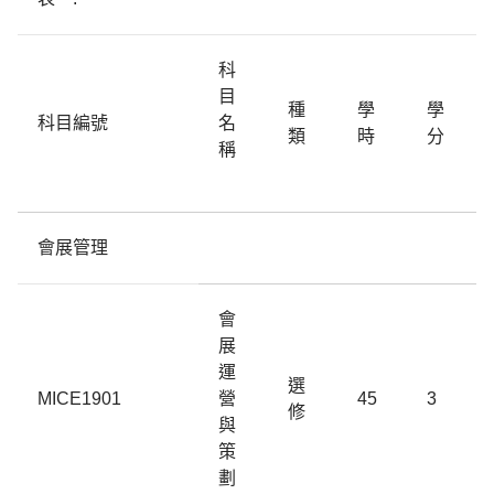
科
目
種
學
學
科目編號
名
類
時
分
稱
會展管理
會
展
運
選
MICE1901
營
45
3
修
與
策
劃