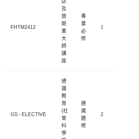
店
及
旅
專
遊
業
FHTM2412
1
業
必
大
修
師
講
座
通
識
教
育
通
(社
識
GS - ELECTIVE
2
會
選
科
修
學