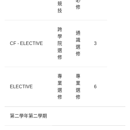
必
競
修
技
跨
通
學
識
CF - ELECTIVE
院
3
選
選
修
修
專
專
業
業
ELECTIVE
6
選
選
修
修
第二學年第二學期