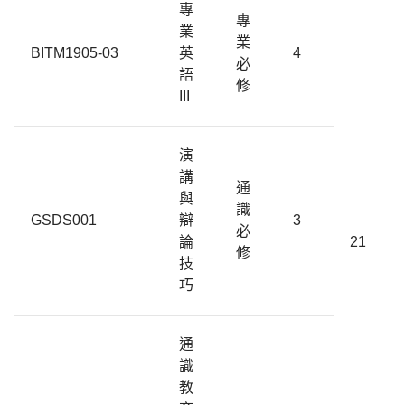
專
專
業
業
BITM1905-03
英
4
必
語
修
III
演
講
通
與
識
GSDS001
辯
3
必
論
21
修
技
巧
通
識
教