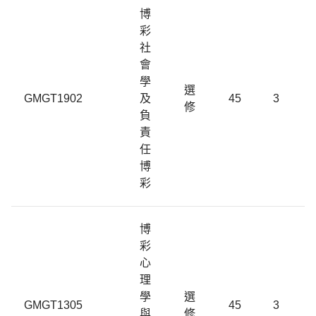
博
彩
社
會
學
選
GMGT1902
及
45
3
修
負
責
任
博
彩
博
彩
心
理
學
選
GMGT1305
45
3
與
修