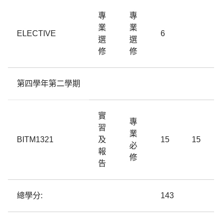
專
專
業
業
ELECTIVE
6
選
選
修
修
第四學年第二學期
實
專
習
業
BITM1321
及
15
15
必
報
修
告
總學分:
143