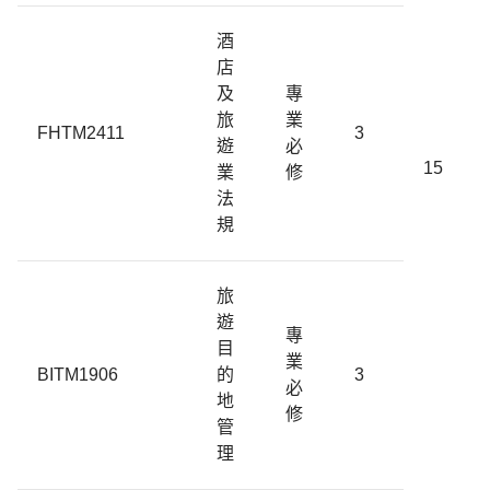
酒
店
及
專
旅
業
FHTM2411
3
遊
必
15
業
修
法
規
旅
遊
專
目
業
BITM1906
的
3
必
地
修
管
理