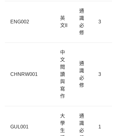
通
英
識
ENG002
3
文II
必
修
中
文
通
閱
識
CHNRW001
讀
3
必
與
修
寫
作
大
通
學
識
GUL001
1
生
必