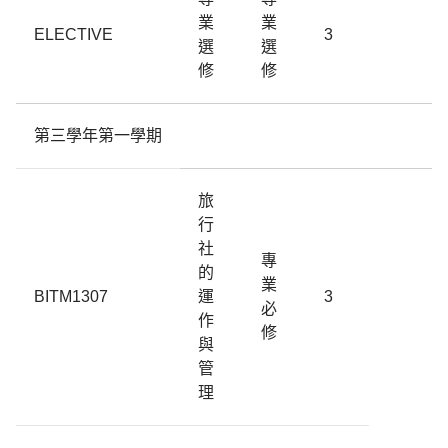
業
業
ELECTIVE
3
選
選
修
修
第三學年第一學期
旅
行
社
專
的
業
BITM1307
運
3
必
作
修
與
管
理