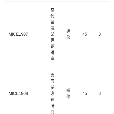
當
代
會
展
選
MICE1907
業
45
3
修
專
題
講
座
會
展
業
選
MICE1908
專
45
3
修
題
研
究