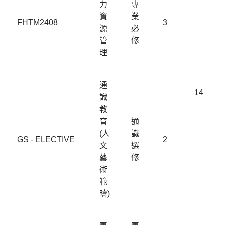
力
專
資
業
FHTM2408
3
源
必
管
修
理
通
14
識
教
育
通
(人
識
GS - ELECTIVE
2
文
選
藝
修
術
範
疇)