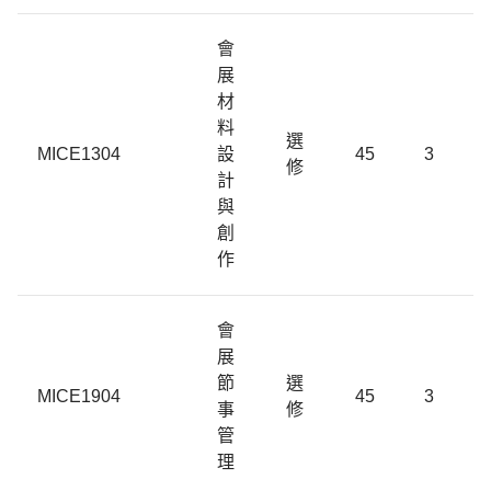
會
展
材
料
選
MICE1304
設
45
3
修
計
與
創
作
會
展
節
選
MICE1904
45
3
事
修
管
理