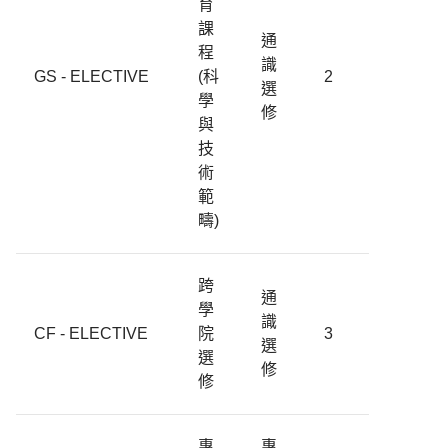
育
課
通
程
識
GS - ELECTIVE
(科
2
選
學
修
與
技
術
範
疇)
跨
通
學
識
CF - ELECTIVE
院
3
選
選
修
修
專
專