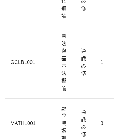
化
必
通
修
論
憲
法
與
通
基
識
GCLBL001
1
本
必
法
修
概
論
數
通
學
識
MATHL001
與
3
必
邏
修
輯