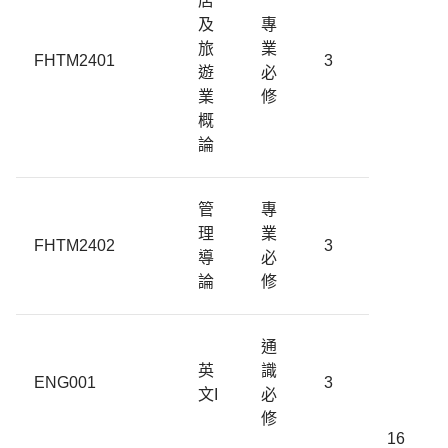
店
及
專
旅
業
FHTM2401
3
遊
必
業
修
概
論
管
專
理
業
FHTM2402
3
導
必
論
修
通
英
識
ENG001
3
文I
必
修
16