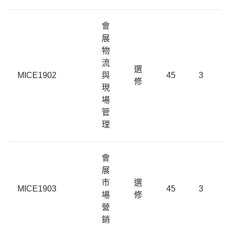
會
展
物
流
選
MICE1902
與
45
3
修
現
場
管
理
會
展
市
選
MICE1903
45
3
場
修
營
銷