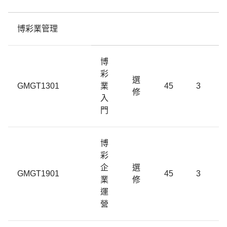
博彩業管理
博
彩
選
GMGT1301
業
45
3
修
入
門
博
彩
企
選
GMGT1901
45
3
業
修
運
營