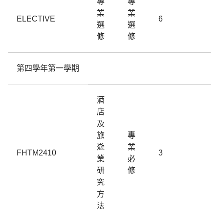
專
專
業
業
ELECTIVE
6
選
選
修
修
第四學年第一學期
酒
店
及
旅
專
遊
業
FHTM2410
3
業
必
研
修
究
方
法