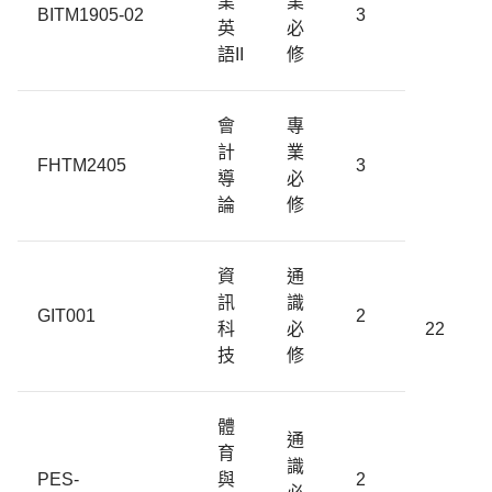
業
業
BITM1905-02
3
英
必
語II
修
會
專
計
業
FHTM2405
3
導
必
論
修
資
通
訊
識
GIT001
2
科
必
22
技
修
體
通
育
識
PES-
與
2