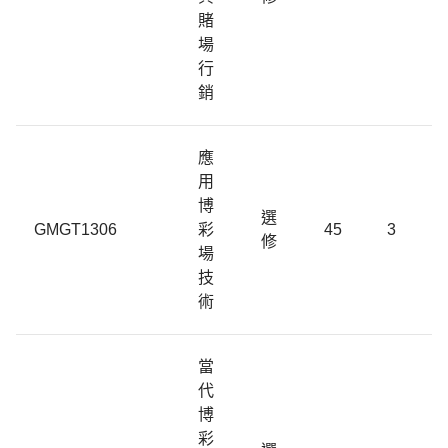
賭
場
行
銷
應
用
博
選
GMGT1306
彩
45
3
修
場
技
術
當
代
博
彩