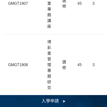
選
GMGT1907
業
45
3
修
專
題
講
座
博
彩
業
管
選
GMGT1908
理
45
3
修
專
題
研
究
入學申請
酒店管理