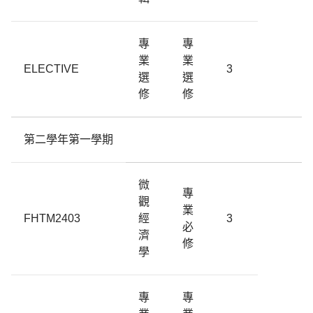
專
專
業
業
ELECTIVE
3
選
選
修
修
第二學年第一學期
微
專
觀
業
FHTM2403
經
3
必
濟
修
學
專
專